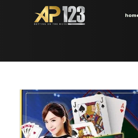
Skip
to
hom
content