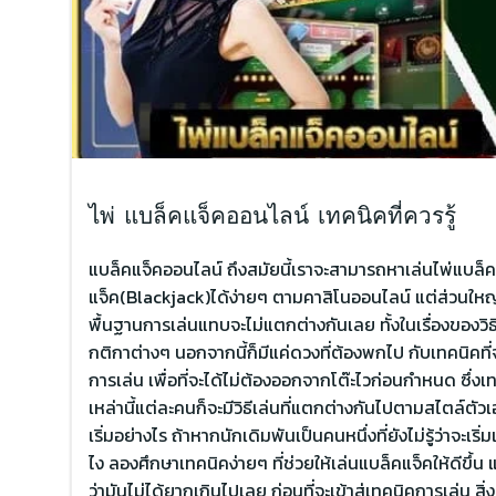
ไพ่ แบล็คแจ็คออนไลน์ เทคนิคที่ควรรู้
แบล็คแจ็คออนไลน์ ถึงสมัยนี้เราจะสามารถหาเล่นไพ่แบล็ค
แจ็ค(Blackjack)ได้ง่ายๆ ตามคาสิโนออนไลน์ แต่ส่วนใหญ
พื้นฐานการเล่นแทบจะไม่แตกต่างกันเลย ทั้งในเรื่องของวิธ
กติกาต่างๆ นอกจากนี้ก็มีแค่ดวงที่ต้องพกไป กับเทคนิคที่จ
การเล่น เพื่อที่จะได้ไม่ต้องออกจากโต๊ะไวก่อนกำหนด ซึ่งเ
เหล่านี้แต่ละคนก็จะมีวิธีเล่นที่แตกต่างกันไปตามสไตล์ตัว
เริ่มอย่างไร ถ้าหากนักเดิมพันเป็นคนหนึ่งที่ยังไม่รู้ว่าจะเริ่ม
ไง ลองศึกษาเทคนิคง่ายๆ ที่ช่วยให้เล่นแบล็คแจ็คให้ดีขึ้น แ
ว่ามันไม่ได้ยากเกินไปเลย ก่อนที่จะเข้าสู่เทคนิคการเล่น สิ่งท