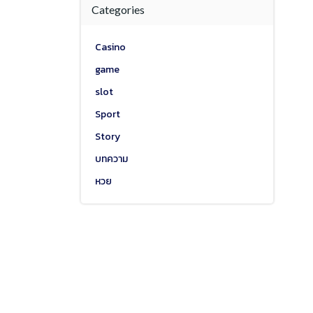
Categories
Casino
game
slot
Sport
Story
บทความ
หวย