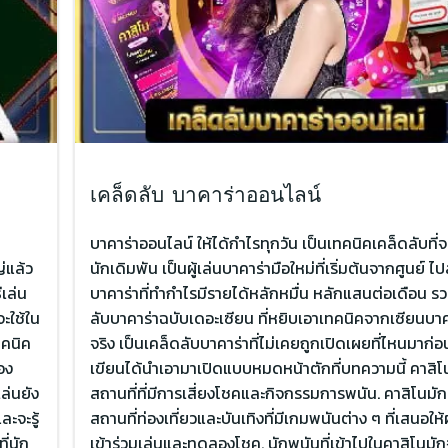
เคล็ดลับ บาคาร่าออนไลน์
บาคาร่าออนไลน์ ให้ได้กำไรทุกวัน เป็นเทคนิคเคล็ดลับที่จ
่แล้ว
นักเดิมพัน เป็นผู้เล่นบาคาร่ามือใหม่ที่เริ่มต้นจากศูนย์ ไปส
ีเล่น
บาคาร่าที่ทำกำไรมีรายได้หลักหมื่น หลักแสนต่อเดือน ร
ะใช้ใน
ลับบาคาร่าฉบับเดอะเซียน ที่หยิบเอาเทคนิคจากเซียนบาค
ทคนิค
จริง เป็นเคล็ดลับบาคาร่าที่ไม่เคยถูกเปิดเผยที่ไหนมาก่อน
เอง
เขียนได้นำเอามาเปิดแบบหมดหน้าตักที่บทความนี้ คาสิโ
เล่นยัง
สถานที่ที่มีการเสี่ยงโชคและกิจกรรมการพนัน. คาสิโนมัก
ละจะรู้
สถานที่ท่องเที่ยวและบันเทิงที่มีเกมพนันต่าง ๆ ที่เสนอให้ผ
ี่นัก
เข้าร่วมเล่นและทดลองโชค. นักพนันที่เข้าไปในคาสิโนมั