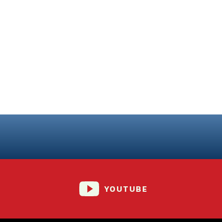
YOUTUBE