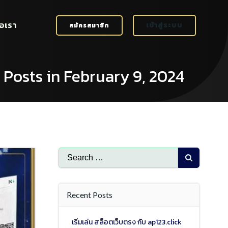
่อเรา
เข้าสู่ระบบ
สมัครสมาชิก
Posts in February 9, 2024
Search
for:
Recent Posts
เริ่มเล่น สล็อตเว็บตรง กับ ap123.click