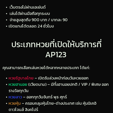
เว็บตรงไม่ผ่านเอเย่นต์
เล่นได้ผ่านมือถือทุกระบบ
จ่ายสูงสุดถึง 900 บาท / บาทละ 90
เปิดแทงได้ตลอด 24 ชั่วโมง
ประเภทหวยที่เปิดให้บริการที่
AP123
คุณสามารถเลือกเล่นหวยได้หลากหลายประเภท ได้แก่:
หวยรัฐบาลไทย
– เปิดรับล่วงหน้าก่อนวันหวยออก
หวยฮานอย
(เวียดนาม) – มีทั้งฮานอยปกติ / VIP / พิเศษ ออก
รางวัลทุกวัน
หวยลาว
– ออกทุกวันจันทร์ พุธ ศุกร์
หวยหุ้น
– ครอบคลุมหุ้นไทย-ต่างประเทศ เช่น หุ้นนิเคอิ
ดาวโจนส์ สิงคโปร์