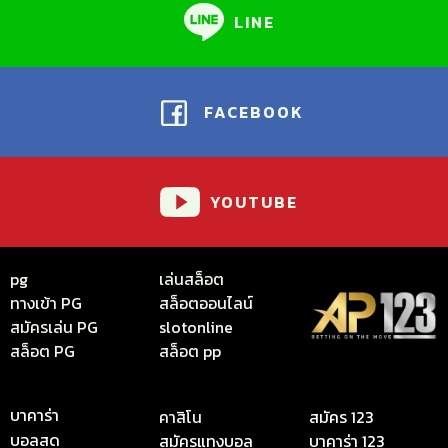
LINE
FACEBOOK
YOUTUBE
pg
เล่นสล็อต
ทางเข้า PG
สล็อตออนไลน์
สมัครเล่น PG
slotonline
สล็อต PG
สล็อต pp
บาคาร่า
คาสิโน
สมัคร 123
บอลสด
สมัครแทงบอล
บาคาร่า 123