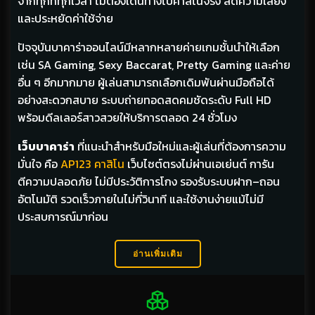
จากทุกที่ทุกเวลา ไม่ต้องเดินทางไปคาสิโนจริง ลดความเสี่ยง
และประหยัดค่าใช้จ่าย
ปัจจุบันบาคาร่าออนไลน์มีหลากหลายค่ายเกมชั้นนำให้เลือก
เช่น SA Gaming, Sexy Baccarat, Pretty Gaming และค่าย
อื่น ๆ อีกมากมาย ผู้เล่นสามารถเลือกเดิมพันผ่านมือถือได้
อย่างสะดวกสบาย ระบบถ่ายทอดสดคมชัดระดับ Full HD
พร้อมดีลเลอร์สาวสวยให้บริการตลอด 24 ชั่วโมง
เว็บบาคาร่า
ที่แนะนำสำหรับมือใหม่และผู้เล่นที่ต้องการความ
มั่นใจ คือ
AP123 คาสิโน
เว็บไซต์ตรงไม่ผ่านเอเย่นต์ การัน
ตีความปลอดภัย ไม่มีประวัติการโกง รองรับระบบฝาก–ถอน
อัตโนมัติ รวดเร็วภายในไม่กี่วินาที และใช้งานง่ายแม้ไม่มี
ประสบการณ์มาก่อน
อ่านเพิ่มเติม