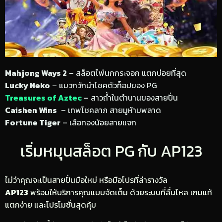
Mahjong Ways 2
– สล็อตไพ่นกกระจอก แตกบ่อยที่สุด
Lucky Neko
– แมวกวักนำโชคตัวท็อปของ PG
Treasures of Aztec
– สาวถ้ำในตำนานของสายปั่น
Caishen Wins
– เทพโชคลาภ สายมูห้ามพลาด
Fortune Tiger
– เสือทองน้อยสายแจก
เริ่มหมุนสล็อต PG กับ AP123
ไม่ว่าคุณจะเป็นสายปั่นมือใหม่ หรือมือโปรที่ล่ารางวัล
AP123
พร้อมให้บริการคุณแบบจัดเต็ม ด้วยระบบที่ลื่นไหล เกมแท้
แตกง่าย และโปรโมชั่นสุดคุ้ม