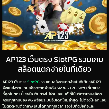
AP123 เว็บตรง SlotPG รวมเกม
สล็อตแตกง่ายในที่เดียว
AP123 เว็บตรง
SlotPG
รวมเกมสล็อตแตกง่ายในที่เดียวAP123
คือแหล่งรวมเกมสล็อตจากค่ายดัง SlotPG (PG Soft) ที่มาแรง
ที่สุดในขณะนี้เราคือ เว็บตรงไม่ผ่านเอเย่นต์ ที่ให้บริการเกมสล็อต
ครบทุกเกมของ PG พร้อมระบบอัปเดตใหม่ล่าสุด ไม่ต้องโหลดแอป
ไม่ต้องผ่านตัวกลาง เล่นได้ทุกที่ทุกเวลา รองรับทั้งมือถือและ