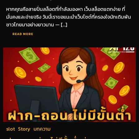
หากคุณคือสายปั่นสล็อตที่กำลังมองหา เว็บสล็อตแตกง่าย ที่
มั่นคงและจ่ายจริง วันนี้เราขอแนะนำเว็บไซต์ที่ครองใจนักเดิมพัน
ชาวไทยมาอย่างยาวนาน — […]
READ MORE
slot
Story
บทความ