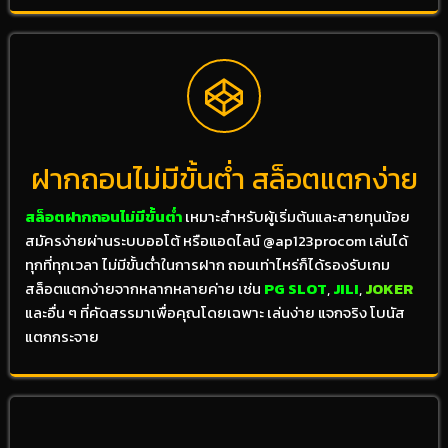
ฝากถอนไม่มีขั้นต่ำ สล็อตแตกง่าย
สล็อตฝากถอนไม่มีขั้นต่ำ
เหมาะสำหรับผู้เริ่มต้นและสายทุนน้อย
สมัครง่ายผ่านระบบออโต้ หรือแอดไลน์ @ap123procom เล่นได้
ทุกที่ทุกเวลา ไม่มีขั้นต่ำในการฝาก ถอนเท่าไหร่ก็ได้รองรับเกม
สล็อตแตกง่ายจากหลากหลายค่าย เช่น
PG SLOT
,
JILI
,
JOKER
และอื่น ๆ ที่คัดสรรมาเพื่อคุณโดยเฉพาะ เล่นง่าย แจกจริง โบนัส
แตกกระจาย