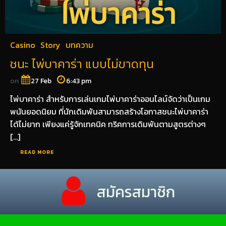
Casino
Story
บทความ
ชนะ ไพ่บาคาร่า แบบไม่ขาดทุน
on
27 Feb
6:43 pm
ไพ่บาคาร่า สำหรับการเล่นเกมไพ่บาคาร่าออนไลน์จัดว่าเป็นเกม
พนันยอดนิยม ที่นักเดิมพันสามารถสร้างโอกาสชนะไพ่บาคาร่า
ได้ไม่ยาก เพียงแค่รู้จักเทคนิค ทริคการเดิมพันตามสูตรต่างๆ
[…]
READ MORE
สมัครสมาชิก