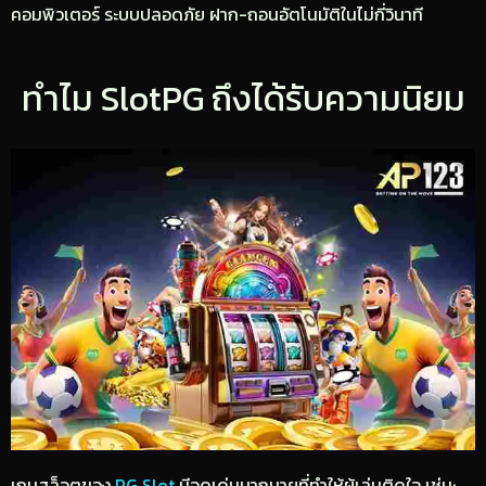
คอมพิวเตอร์ ระบบปลอดภัย ฝาก-ถอนอัตโนมัติในไม่กี่วินาที
ทำไม SlotPG ถึงได้รับความนิยม
เกมสล็อตของ
PG Slot
มีจุดเด่นมากมายที่ทำให้ผู้เล่นติดใจ เช่น: